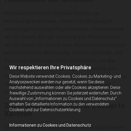
Flachdächer bieten nicht nur Schutz vor
Witterungseinflüssen, sondern eröffnen auch
vielseitige Nutzungsmöglichkeiten, insbesondere
als Terrassen. Bei der Nutzung von Flachdächern
als Terrassen ist jedoch eine Absturzsicherung von
entscheidender Bedeutung. Stabile Geländer und
Schutzvorrichtungen sind unerlässlich, um die
Wir respektieren Ihre Privatsphäre
Sicherheit der Bewohner zu gewährleisten. Als
Spengler sorgen wir auch in diesem Fall dafür, dass
Diese Website verwendet Cookies. Cookies zu Marketing- und
Analysezwecken werden nur gesetzt, wenn Sie diese
alle Sicherheitsstandards für die Absicherung
nachstehend auswählen oder alle Cookies akzeptieren. Diese
Flachdach eingehalten werden
freiwillige Zustimmung können Sie jederzeit widerrufen. Durch
Auswahl von „Informationen zu Cookies und Datenschutz“
erhalten Sie detaillierte Information zu den verwendeten
Zuverlässiger Partner für Dächer in
Cookies und zur Datenschutzerklärung.
Kärnten
Informationen zu Cookies und Datenschutz
Die Steil- und Flachdächer von der JK Dach GmbH