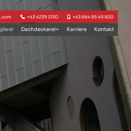
h.com
+43 4239 3130
+43 664 85 49 500
lerei
Dachdeckerei
Karriere
Kontakt