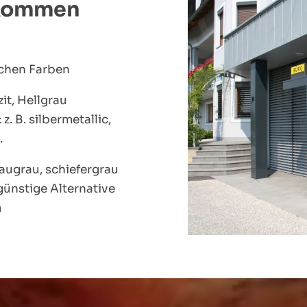
 kommen
lichen Farben
it, Hellgrau
. B. silbermetallic,
…
laugrau, schiefergrau
günstige Alternative
h