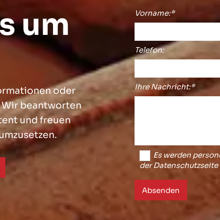
es um
Vorname:*
Telefon:
Ihre Nachricht:*
formationen oder
. Wir beantworten
tent und freuen
n umzusetzen.
Es werden persone
der Datenschutzseite