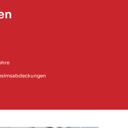
en
ohre
Gesimsabdeckungen