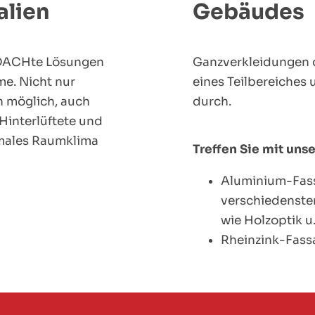
alien
Gebäudes
hDACHte Lösungen
Ganzverkleidungen o
me. Nicht nur
eines Teilbereiches 
n möglich, auch
durch.
 Hinterlüftete und
males Raumklima
Treffen Sie mit uns
Aluminium-Fass
verschiedensten
wie Holzoptik u.
Rheinzink-Fas