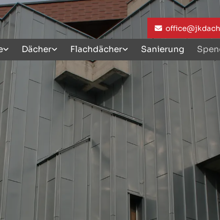
office@jkdac
e
Dächer
Flachdächer
Sanierung
Speng